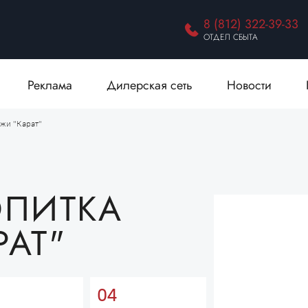
8 (812) 322-39-33
ОТДЕЛ СБЫТА
Реклама
Дилерская сеть
Новости
жи "Карат"
ОПИТКА
РАТ"
04