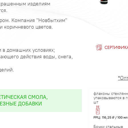
 окрашенным изделиям
ся.
ором. Компания "Новбытхим"
и коричневого цветов.
СЕРТИФИК
и в домашних условиях;
шающего действия воды, снега,
делий.
*Оп
флаконы стеклянн
ЕТИЧЕСКАЯ СМОЛА,
упаковываются в 
шт
ЕЗНЫЕ ДОБАВКИ
РРЦ: 116,25 ₽ / 100 мл
Бочки стальные