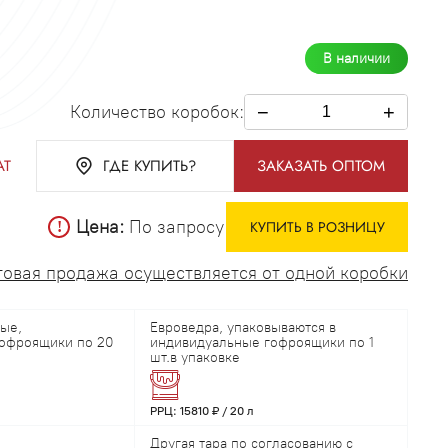
В наличии
Количество коробок:
−
+
АТ
ГДЕ КУПИТЬ?
ЗАКАЗАТЬ ОПТОМ
Цена:
По запросу
КУПИТЬ В РОЗНИЦУ
товая продажа осуществляется от одной коробки
ые,
Евроведра, упаковываются в
гофроящики по 20
индивидуальные гофроящики по 1
шт.в упаковке
РРЦ: 15810 ₽ / 20 л
Другая тара по согласованию с