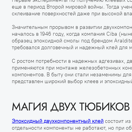
Первые эксперименты по получению клеевых со
еще в период Второй мировой войны. Тогда уче
склеивание поверхностей даже при высокой вл
Значительным прорывом в развитии двухкомпон
началось в 1946 году, когда компания Ciba (ны
образец эпоксидной смолы под брендом Araldit
требовался долговечный и надежный клей для м
С ростом потребности в надежных адгезивах, дв
применяются при монтаже железобетонных конст
компонентов. В быту они стали незаменимы для
представлен широкий выбор клеев и эпоксидный 
МАГИЯ ДВУХ ТЮБИКОВ
Эпоксидный двухкомпонентный клей
состоит из
отдельности компоненты не работают, но при о