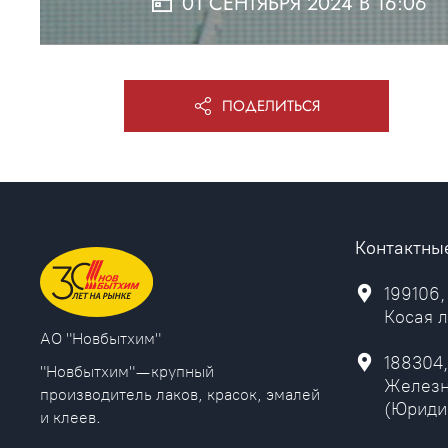
01 СЕНТЯБРЯ 2024 В 16:06
ПОДЕЛИТЬСЯ
Контактны
199106,
Косая л
AO "Новбытхим"
188304,
"Новбытхим" — крупный
Железн
производитель лаков, красок, эмалей
(Юриди
и клеев.