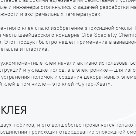
ставов с высокими адгезивными свойствами и устой
ные и инженеры столкнулись с задачей разработки 
ажности и экстремальных температурах.
ентного клея стало изобретение эпоксидной смолы.
не часть швейцарского концерна Ciba Specialty Chem
e. Этот продукт быстро нашел применение в авиаци
еталла и пластика.
ухкомпонентные клеи начали активно использоваться
рукций и укладке полов, а в электронике — для изг
 устранения поломок и создания декоративных элем
клей в том числе — это клей «Супер-Хват».
 КЛЕЯ
 двух тюбиков, и его волшебство проявляется только
бъединении происходит отвердевание эпоксидной смо