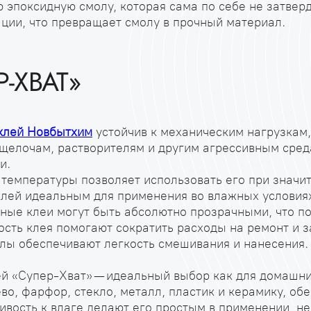
 эпоксидную смолу, которая сама по себе не затвер
ции, что превращает смолу в прочный материал.
-ХВАТ»
клей Новбытхим
устойчив к механическим нагрузкам,
, щелочам, растворителям и другим агрессивным сред
и.
 температуры позволяет использовать его при значи
клей идеальным для применения во влажных условиях
ные клеи могут быть абсолютно прозрачными, что по
ость клея помогают сократить расходы на ремонт и 
лы обеспечивают легкость смешивания и нанесения.
й «Супер-Хват» — идеальный выбор как для домашних
о, фарфор, стекло, металл, пластик и керамику, об
ивость к влаге делают его простым в применении, н