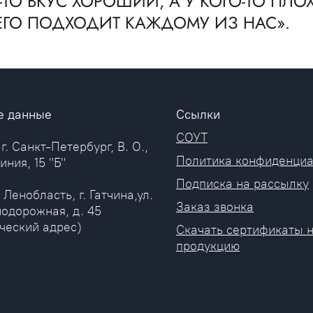
О-ТО ВКУС ХОРОШИЙ, А У КОГО-ТО ПЛОХ
ЕГО ПОДХОДИТ КАЖДОМУ ИЗ НАС».
е данные
Ссылки
СОУТ
 г. Санкт-Петербург, В. О.,
Политика конфиденциа
иния, 15 "Б"
Подписка на рассылку
 Ленобласть, г. Гатчина,ул.
Заказ звонка
одорожная, д. 45
ческий адрес)
Скачать сертификаты 
продукцию