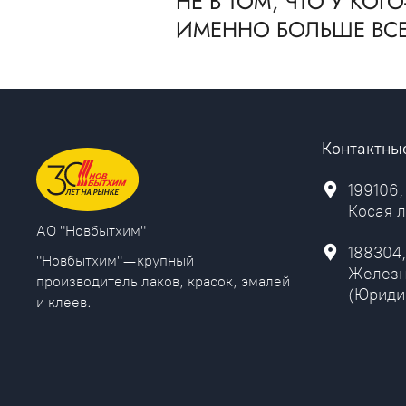
НЕ В ТОМ, ЧТО У КОГ
ИМЕННО БОЛЬШЕ ВС
Контактны
199106,
Косая л
AO "Новбытхим"
188304,
"Новбытхим" — крупный
Железн
производитель лаков, красок, эмалей
(Юриди
и клеев.