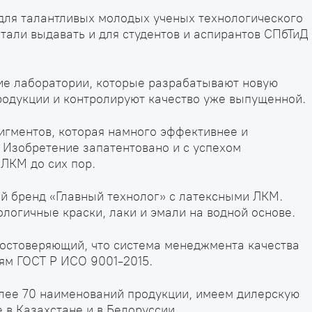
для талантливых молодых ученых технологического
стали выдавать и для студентов и аспирантов СПбТиД
ие лаборатории, которые разрабатывают новую
родукции и контролируют качество уже выпущенной.
игментов, которая намного эффективнее и
 Изобретение запатентовано и с успехом
 ЛКМ до сих пор.
 бренд «Главный технолог» с латексными ЛКМ.
ологичные краски, лаки и эмали на водной основе.
достоверяющий, что система менеджмента качества
ям ГОСТ Р ИСО 9001-2015.
олее 70 наименований продукции, имеем дилерскую
 в Казахстане и в Белоруссии.