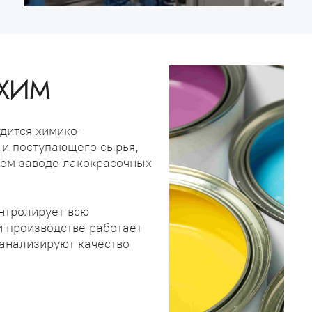
ТХИМ
удится химико-
 и поступающего сырья,
шем заводе лакокрасочных
онтролирует всю
и производстве работает
анализируют качество