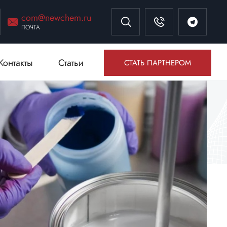
com@newchem.ru
ПОЧТА
Контакты
Статьи
СТАТЬ ПАРТНЕРОМ
✕
В нашем телеграм канале вы
найдёте:
Конкурсы и акции каждый месяц
Онлайн-чат с экспертами
Полезные советы по продукции и
ремонту
Перейти в Telegram