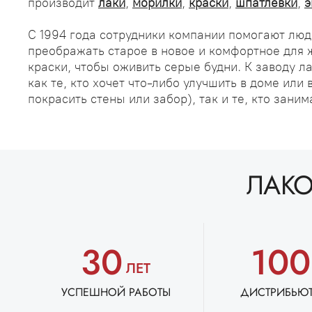
производит
лаки
,
морилки
,
краски
,
шпатлевки
,
э
С 1994 года сотрудники компании помогают люд
преображать старое в новое и комфортное для 
краски, чтобы оживить серые будни. К заводу 
как те, кто хочет что-либо улучшить в доме или
покрасить стены или забор), так и те, кто заним
ЛАКО
30
10
ЛЕТ
УСПЕШНОЙ РАБОТЫ
ДИСТРИБЬЮ